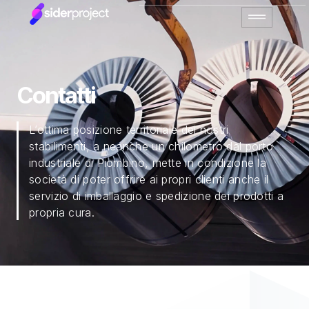
Contatti
L’ottima posizione territoriale dei nostri
stabilimenti, a neanche un chilometro dal porto
industriale di Piombino, mette in condizione la
società di poter offrire ai propri clienti anche il
servizio di imballaggio e spedizione dei prodotti a
propria cura.