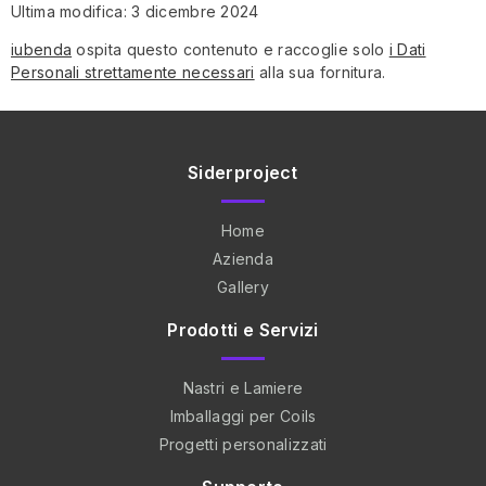
Ultima modifica: 3 dicembre 2024
iubenda
ospita questo contenuto e raccoglie solo
i Dati
Personali strettamente necessari
alla sua fornitura.
Siderproject
Home
Azienda
Gallery
Prodotti e Servizi
Nastri e Lamiere
Imballaggi per Coils
Progetti personalizzati